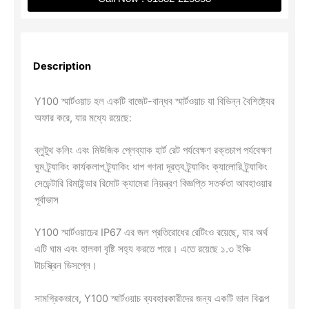
Description
Y100 স্মার্টওয়াচ হল একটি বাজেট-বান্ধব স্মার্টওয়াচ যা বিভিন্ন বৈশিষ্ট্যের
অফার করে, যার মধ্যে রয়েছে:
ব্লুটুথ কলিং এবং মিউজিক প্লেব্যাক হার্ট রেট পর্যবেক্ষণ রক্তচাপ পর্যবেক্ষণ
ঘুম ট্র্যাকিং কার্যকলাপ ট্র্যাকিং ধাপ গণনা দূরত্ব ট্র্যাকিং ক্যালোরি ট্র্যাকিং
সেডেন্টারি রিমাইন্ডার রিমোট ক্যামেরা নিয়ন্ত্রণ বিজ্ঞপ্তি সতর্কতা আবহাওয়ার
পূর্বাভাস
Y100 স্মার্টওয়াচের IP67 এর জল প্রতিরোধের রেটিংও রয়েছে, যার অর্থ
এটি ঘাম এবং হালকা বৃষ্টি সহ্য করতে পারে। এতে রয়েছে ১.৩ ইঞ্চি
টাচস্ক্রিন ডিসপ্লে।
সামগ্রিকভাবে, Y100 স্মার্টওয়াচ ব্যবহারকারীদের জন্য একটি ভাল বিকল্প