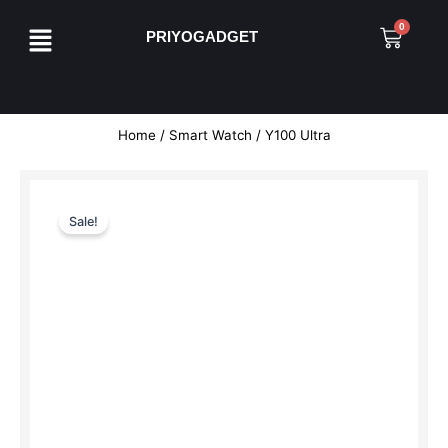
Skip
Menu
0
Cart
to
PRIYOGADGET
content
Home
/
Smart Watch
/ Y100 Ultra
Sale!